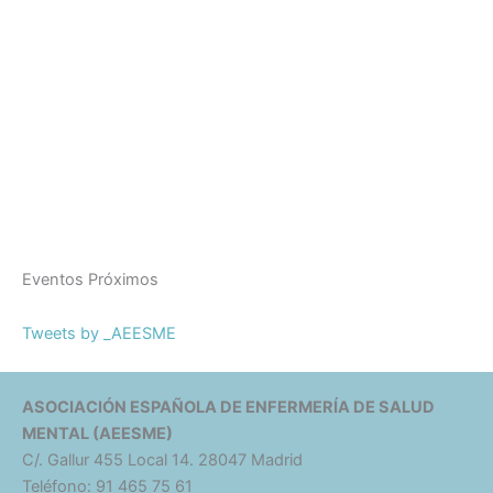
Eventos Próximos
Tweets by _AEESME
ASOCIACIÓN ESPAÑOLA DE ENFERMERÍA DE SALUD
MENTAL (AEESME)
C/. Gallur 455 Local 14. 28047 Madrid
Teléfono: 91 465 75 61