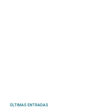
Situación actual del r
Enfermera Esp
en la
ÚLTIMAS ENTRADAS