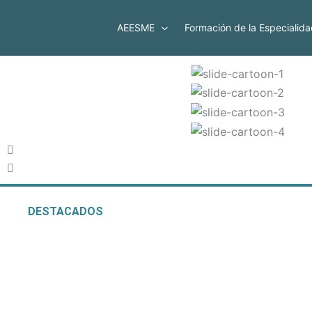
Ir
al
AEESME
Formación de la Especialida
contenido
DESTACADOS
XLIII Congreso Naciona
25, 26 y 