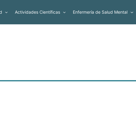
d
Actividades Científicas
Enfermería de Salud Mental
l de Enfermería de Salud Mental /
AEESME
27 DE MARZO DE 2026 A CORUÑA