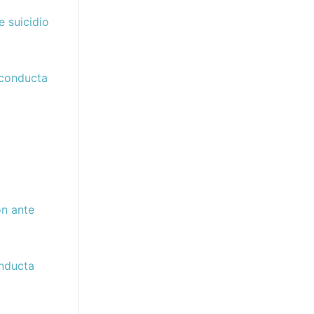
 suicidio
 conducta
ón ante
onducta