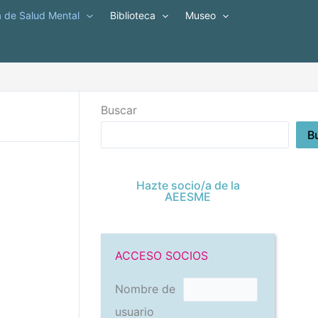
a de Salud Mental
Biblioteca
Museo
Buscar
B
Hazte socio/a de la
AEESME
ACCESO SOCIOS
Nombre de
usuario