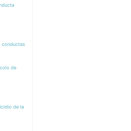
onducta
as conductas
colo de
cidio de la