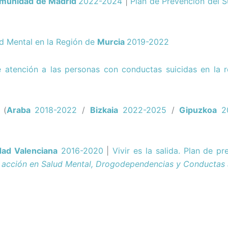
munidad de Madrid
2022-2024
|
Plan de Prevención del Su
ud Mental en la Región de
Murcia
2019-2022
e atención a las personas con conductas suicidas en la 
 (
Araba
2018-2022
/
Bizkaia
2022-2025
/
Gipuzkoa
2
ad Valenciana
2016-2020
|
Vivir es la salida. Plan de p
 acción en Salud Mental, Drogodependencias y Conductas 