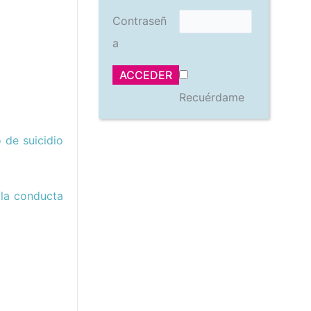
Contraseñ
a
Recuérdame
 de suicidio
 la conducta