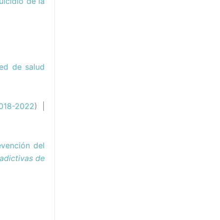
icidio de la
red de salud
018-2022
) |
revención del
adictivas de