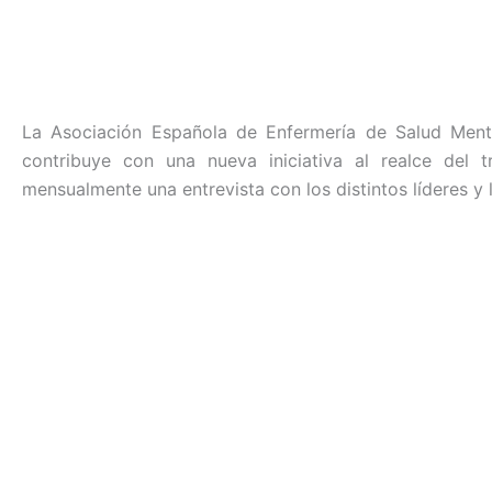
o
n
p
tir
o
p
k
La Asociación Española de Enfermería de Salud Men
contribuye con una nueva iniciativa al realce del 
mensualmente una entrevista con los distintos líderes y 