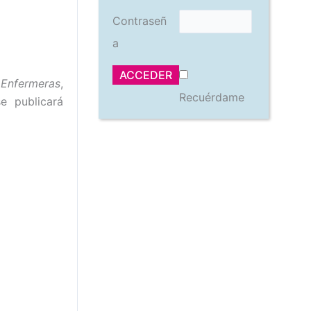
Contraseñ
a
 Enfermeras
,
Recuérdame
e publicará