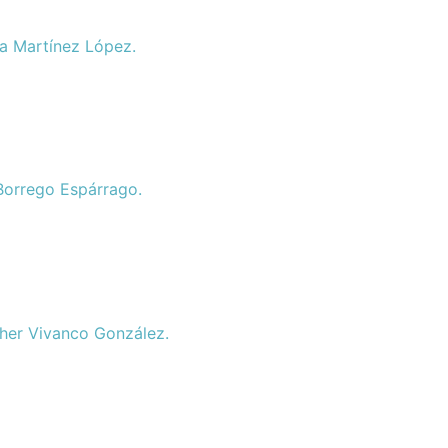
dia Martínez López.
 Borrego Espárrago.
ther Vivanco González.