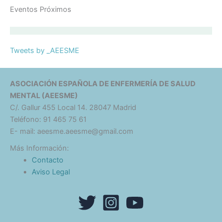
Eventos Próximos
Tweets by _AEESME
ASOCIACIÓN ESPAÑOLA DE ENFERMERÍA DE SALUD
MENTAL (AEESME)
C/. Gallur 455 Local 14. 28047 Madrid
Teléfono: 91 465 75 61
E- mail: aeesme.aeesme@gmail.com
Más Información:
Contacto
Aviso Legal