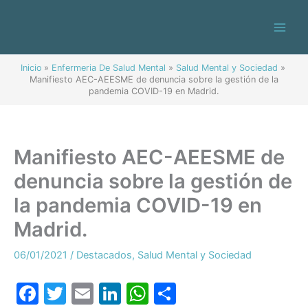
Ir
al
contenido
Inicio
Enfermeria De Salud Mental
Salud Mental y Sociedad
Manifiesto AEC-AEESME de denuncia sobre la gestión de la
pandemia COVID-19 en Madrid.
Manifiesto AEC-AEESME de
denuncia sobre la gestión de
la pandemia COVID-19 en
Madrid.
06/01/2021
/
Destacados
,
Salud Mental y Sociedad
F
T
E
Li
W
C