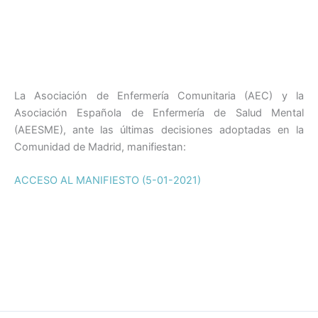
a
w
m
n
h
o
c
itt
ai
k
at
m
e
er
l
e
s
p
b
dI
A
ar
o
n
p
tir
La Asociación de Enfermería Comunitaria (AEC) y la
Asociación Española de Enfermería de Salud Mental
o
p
(AEESME), ante las últimas decisiones adoptadas en la
k
Comunidad de Madrid, manifiestan:
ACCESO AL MANIFIESTO (5-01-2021)