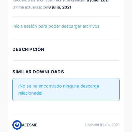
e
er
l
e
s
p
b
dI
A
ar
Última actualización
8 julio, 2021
o
n
p
tir
o
p
Inicia sesión para poder descargar archivos
k
DESCRIPCIÓN
SIMILAR DOWNLOADS
¡No se ha encontrado ninguna descarga
relacionada!
AEESME
Updated 8 julio, 2021