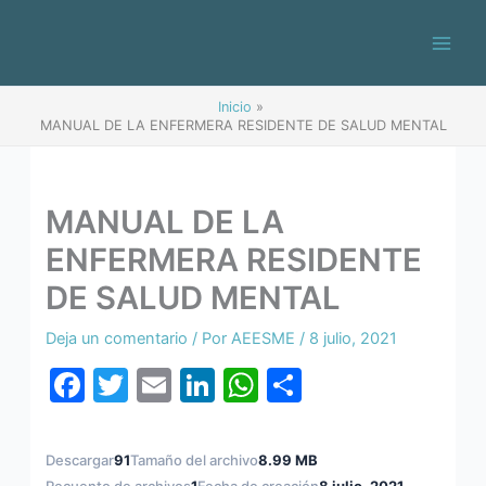
Ir
al
contenido
Inicio
MANUAL DE LA ENFERMERA RESIDENTE DE SALUD MENTAL
MANUAL DE LA
ENFERMERA RESIDENTE
DE SALUD MENTAL
Deja un comentario
/ Por
AEESME
/
8 julio, 2021
F
T
E
Li
W
C
a
w
m
n
h
o
c
itt
ai
k
at
m
Descargar
91
Tamaño del archivo
8.99 MB
Recuento de archivos
1
Fecha de creación
8 julio, 2021