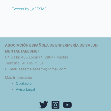
Tweets by _AEESME
ASOCIACIÓN ESPAÑOLA DE ENFERMERÍA DE SALUD
MENTAL (AEESME)
C/. Gallur 455 Local 14. 28047 Madrid
Teléfono: 91 465 75 61
E- mail: aeesme.aeesme@gmail.com
Más Información:
Contacto
Aviso Legal