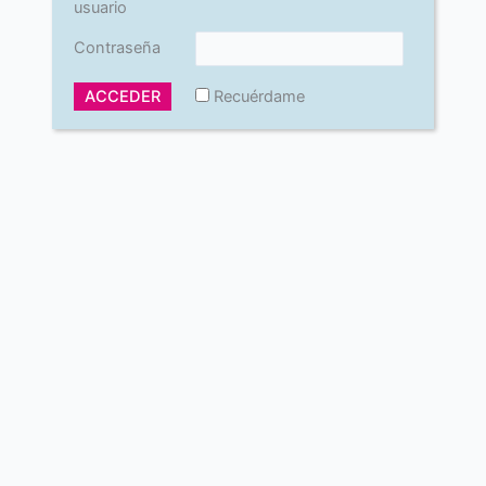
usuario
Contraseña
Recuérdame