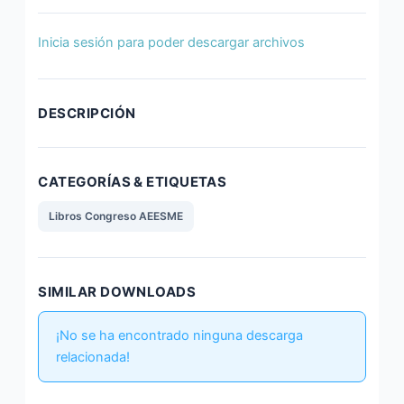
o
n
p
tir
o
p
Inicia sesión para poder descargar archivos
k
DESCRIPCIÓN
CATEGORÍAS & ETIQUETAS
Libros Congreso AEESME
SIMILAR DOWNLOADS
¡No se ha encontrado ninguna descarga
relacionada!