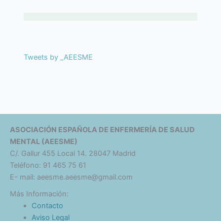
Tweets by _AEESME
ASOCIACIÓN ESPAÑOLA DE ENFERMERÍA DE SALUD
MENTAL (AEESME)
C/. Gallur 455 Local 14. 28047 Madrid
Teléfono: 91 465 75 61
E- mail: aeesme.aeesme@gmail.com
Más Información:
Contacto
Aviso Legal