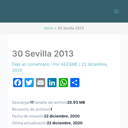
Ir
al
contenido
Inicio
30 Sevilla 2013
30 Sevilla 2013
Deja un comentario
/ Por
AEESME
/
22 diciembre,
2020
F
T
E
Li
W
C
a
w
m
n
h
o
c
itt
ai
k
at
m
Descargar
11
Tamaño del archivo
20.93 MB
e
er
l
e
s
p
Recuento de archivos
1
b
dI
A
ar
Fecha de creación
22 diciembre, 2020
Última actualización
22 diciembre, 2020