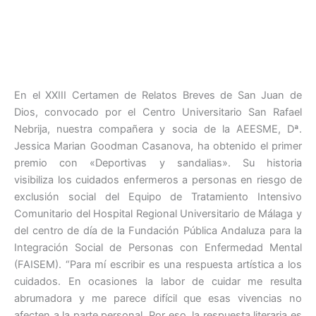
a
w
m
n
h
o
c
itt
ai
k
at
m
e
er
l
e
s
p
b
dI
A
ar
o
n
p
tir
En el XXIII Certamen de Relatos Breves de San Juan de
Dios, convocado por el Centro Universitario San Rafael
o
p
Nebrija, nuestra compañera y socia de la AEESME, Dª.
k
Jessica Marian Goodman Casanova, ha obtenido el primer
premio con «Deportivas y sandalias». Su historia
visibiliza los cuidados enfermeros a personas en riesgo de
exclusión social del Equipo de Tratamiento Intensivo
Comunitario del Hospital Regional Universitario de Málaga y
del centro de día de la Fundación Pública Andaluza para la
Integración Social de Personas con Enfermedad Mental
(FAISEM). “Para mí escribir es una respuesta artística a los
cuidados. En ocasiones la labor de cuidar me resulta
abrumadora y me parece difícil que esas vivencias no
afecten a la parte personal. Por eso, la respuesta literaria es