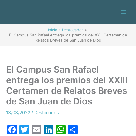
Ir
al
contenido
Inicio
Destacados
El Campus San Rafael entrega los premios del XXIII Certamen de
Relatos Breves de San Juan de Dios
El Campus San Rafael
entrega los premios del XXIII
Certamen de Relatos Breves
de San Juan de Dios
13/03/2022
/
Destacados
F
T
E
Li
W
C