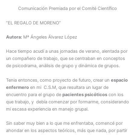
a
w
m
n
h
o
Comunicación Premiada por el Comité Científico
c
itt
ai
k
at
m
e
er
l
e
s
p
“EL REGALO DE MORENO”
b
dI
A
ar
Autora:
Mª Ángeles Álvarez López
o
n
p
tir
o
p
Hace tiempo acudí a unas jornadas de verano, alentada por
k
un compañero de trabajo, que se centraban en conceptos
de psicodrama, análisis de grupo y dinámica de grupos.
Tenia entonces, como proyecto de futuro, crear un
espacio
enfermero
en mi C.S.M, que resultara un lugar de
encuentro para el grupo de
pacientes psicóticos
con los
que trabajo, y debía comenzar por formarme, considerando
mi escasa experiencia en manejo grupal.
Sin saber muy bien a lo que me enfrentaba, comencé por
ahondar en los aspectos teóricos, más que nada, por partir