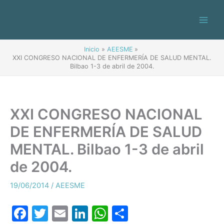
Ir
al
contenido
Inicio
AEESME
XXI CONGRESO NACIONAL DE ENFERMERÍA DE SALUD MENTAL.
Bilbao 1-3 de abril de 2004.
XXI CONGRESO NACIONAL
DE ENFERMERÍA DE SALUD
MENTAL. Bilbao 1-3 de abril
de 2004.
19/06/2014
/
AEESME
F
T
E
Li
W
C