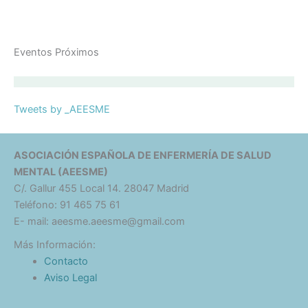
Eventos Próximos
Tweets by _AEESME
ASOCIACIÓN ESPAÑOLA DE ENFERMERÍA DE SALUD
MENTAL (AEESME)
C/. Gallur 455 Local 14. 28047 Madrid
Teléfono: 91 465 75 61
E- mail: aeesme.aeesme@gmail.com
Más Información:
Contacto
Aviso Legal