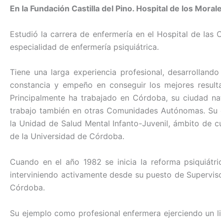
o
n
p
tir
En la Fundación Castilla del Pino. Hospital de los Mor
o
p
Estudió la carrera de enfermería en el Hospital de las
k
especialidad de enfermería psiquiátrica.
Tiene una larga experiencia profesional, desarrollan
constancia y empeño en conseguir los mejores resulta
Principalmente ha trabajado en Córdoba, su ciudad nat
trabajo también en otras Comunidades Autónomas. Su d
la Unidad de Salud Mental Infanto-Juvenil, ámbito de 
de la Universidad de Córdoba.
Cuando en el año 1982 se inicia la reforma psiquiátr
interviniendo activamente desde su puesto de Supervis
Córdoba.
Su ejemplo como profesional enfermera ejerciendo un li