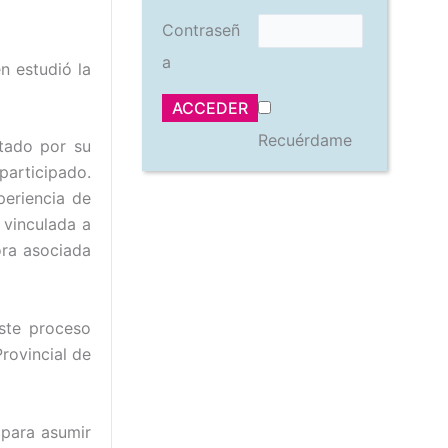
Contraseñ
a
n estudió la
Recuérdame
stado por su
participado.
periencia de
 vinculada a
ora asociada
este proceso
rovincial de
 para asumir