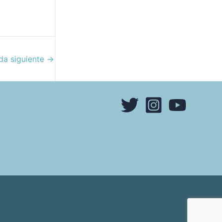
da siguiente
→