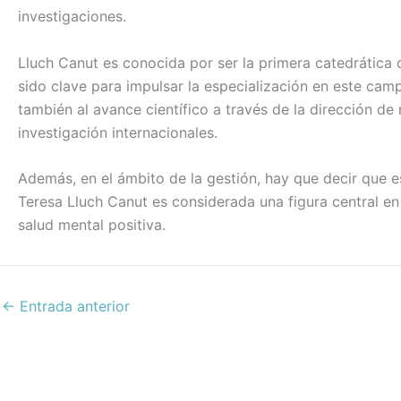
o
n
p
tir
investigaciones.
o
p
Lluch Canut es conocida por ser la primera catedrática 
k
sido clave para impulsar la especialización en este cam
también al avance científico a través de la dirección d
investigación internacionales.
Además, en el ámbito de la gestión, hay que decir que es
Teresa Lluch Canut es considerada una figura central e
salud mental positiva.
←
Entrada anterior