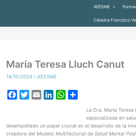
Ir
AEESME
Formac
al
contenido
Cátedra Francisco V
María Teresa Lluch Canut
14/10/2024
/
AEESME
F
T
E
Li
W
C
a
w
m
n
h
o
La Dra. María Teresa
c
itt
ai
k
at
m
especializada en salu
e
er
l
e
s
p
desempeñado un papel crucial en el desarrollo de la inv
b
dI
A
ar
creadora del
Modelo Multifactorial de Salud Mental Posi