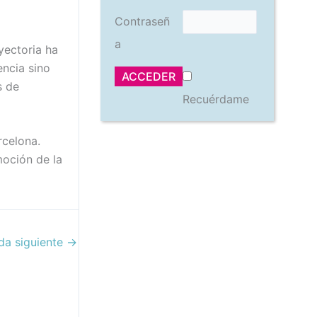
Contraseñ
a
yectoria ha
encia sino
s de
Recuérdame
rcelona.
moción de la
da siguiente
→