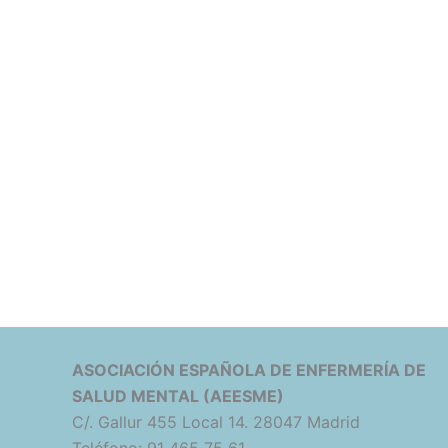
ASOCIACIÓN ESPAÑOLA DE ENFERMERÍA DE
SALUD MENTAL (AEESME)
C/. Gallur 455 Local 14. 28047 Madrid