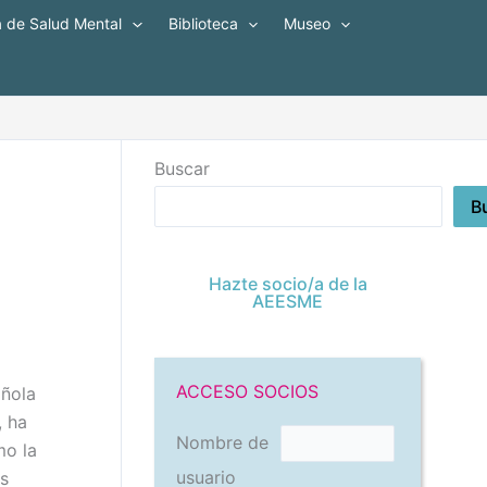
a de Salud Mental
Biblioteca
Museo
Buscar
B
Hazte socio/a de la
AEESME
ACCESO SOCIOS
añola
, ha
Nombre de
mo la
usuario
as