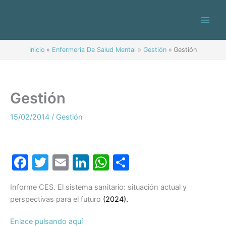
Ir
al
contenido
Inicio
Enfermeria De Salud Mental
Gestión
Gestión
Gestión
15/02/2014
/
Gestión
F
T
E
Li
W
C
a
w
m
n
h
o
Informe CES. El sistema sanitario: situación actual y
c
itt
ai
k
at
m
perspectivas para el futuro
(2024).
e
er
l
e
s
p
Enlace pulsando aquí