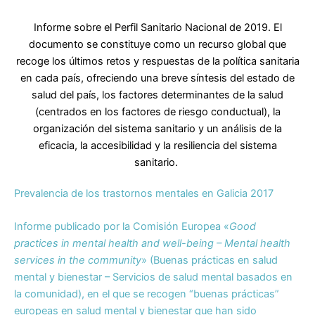
b
dI
A
ar
o
n
p
tir
Informe sobre el Perfil Sanitario Nacional de 2019. El
o
p
documento se constituye como un recurso global que
recoge los últimos retos y respuestas de la política sanitaria
k
en cada país, ofreciendo una breve síntesis del estado de
salud del país, los factores determinantes de la salud
(centrados en los factores de riesgo conductual), la
organización del sistema sanitario y un análisis de la
eficacia, la accesibilidad y la resiliencia del sistema
sanitario.
Prevalencia de los trastornos mentales en Galicia 2017
Informe publicado por la Comisión Europea «
Good
practices in mental health and well-being – Mental health
services in the community
» (Buenas prácticas en salud
mental y bienestar – Servicios de salud mental basados en
la comunidad), en el que se recogen “buenas prácticas”
europeas en salud mental y bienestar que han sido