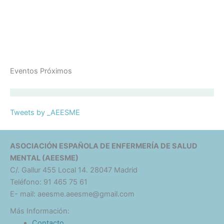
Eventos Próximos
Tweets by _AEESME
ASOCIACIÓN ESPAÑOLA DE ENFERMERÍA DE SALUD
MENTAL (AEESME)
C/. Gallur 455 Local 14. 28047 Madrid
Teléfono: 91 465 75 61
E- mail: aeesme.aeesme@gmail.com
Más Información:
Contacto