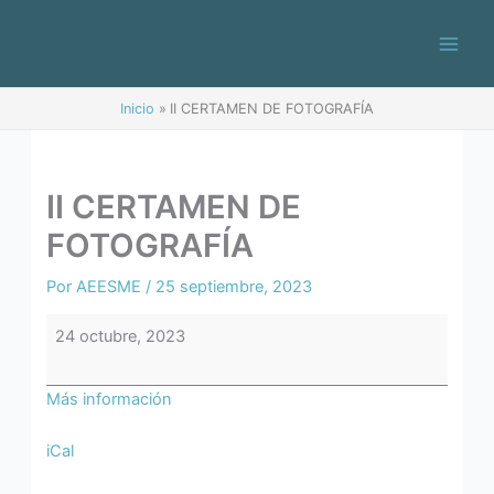
Ir
II
al
CERTAMEN
contenido
DE
FOTOGRAFÍA
Inicio
II CERTAMEN DE FOTOGRAFÍA
II CERTAMEN DE
FOTOGRAFÍA
Por
AEESME
/
25 septiembre, 2023
24 octubre, 2023
Más información
iCal