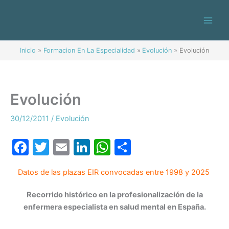
Ir
al
contenido
Inicio
Formacion En La Especialidad
Evolución
Evolución
Evolución
30/12/2011
/
Evolución
F
T
E
Li
W
C
a
w
m
n
h
o
Datos de las plazas EIR convocadas entre 1998 y 2025
c
itt
ai
k
at
m
e
er
l
e
s
p
Recorrido histórico en la profesionalización de la
enfermera especialista en salud mental en España.
b
dI
A
ar
o
n
p
tir