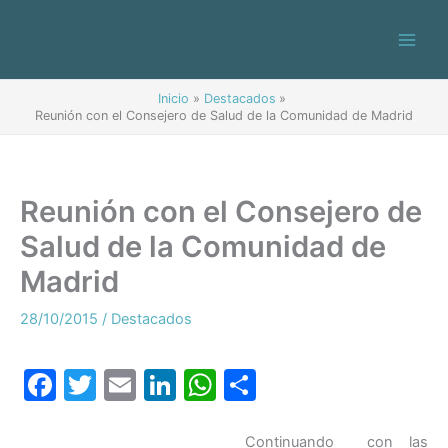
Ir
al
contenido
Inicio
Destacados
Reunión con el Consejero de Salud de la Comunidad de Madrid
Reunión con el Consejero de
Salud de la Comunidad de
Madrid
28/10/2015
/
Destacados
F
T
E
Li
W
C
a
w
m
n
h
o
Continuando con las