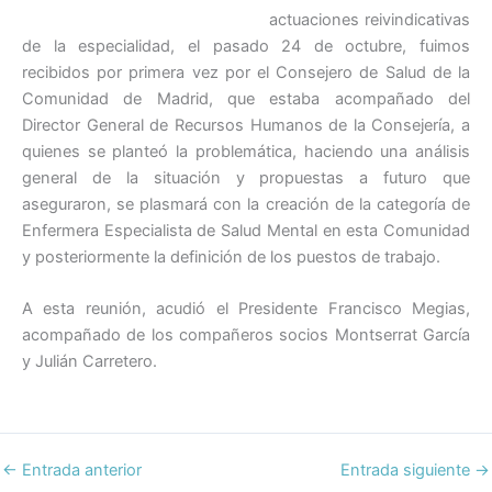
c
itt
ai
k
at
m
actuaciones reivindicativas
e
er
l
e
s
p
de la especialidad, el pasado 24 de octubre, fuimos
b
dI
A
ar
recibidos por primera vez por el Consejero de Salud de la
o
n
p
tir
Comunidad de Madrid, que estaba acompañado del
Director General de Recursos Humanos de la Consejería, a
o
p
quienes se planteó la problemática, haciendo una análisis
k
general de la situación y propuestas a futuro que
aseguraron, se plasmará con la creación de la categoría de
Enfermera Especialista de Salud Mental en esta Comunidad
y posteriormente la definición de los puestos de trabajo.
A esta reunión, acudió el Presidente Francisco Megias,
acompañado de los compañeros socios Montserrat García
y Julián Carretero.
←
Entrada anterior
Entrada siguiente
→