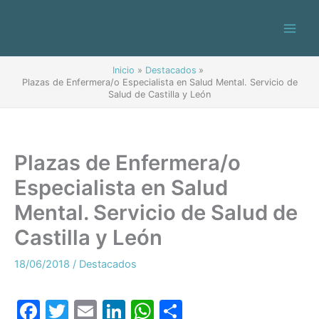
Ir
al
contenido
Inicio
Destacados
Plazas de Enfermera/o Especialista en Salud Mental. Servicio de
Salud de Castilla y León
Plazas de Enfermera/o
Especialista en Salud
Mental. Servicio de Salud de
Castilla y León
18/06/2018
/
Destacados
F
T
E
Li
W
C