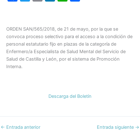
a
w
m
n
h
o
c
itt
ai
k
at
m
e
er
l
e
s
p
ORDEN SAN/565/2018, de 21 de mayo, por la que se
b
dI
A
ar
convoca proceso selectivo para el acceso a la condición de
o
n
p
tir
personal estatutario fijo en plazas de la categoría de
Enfermero/a Especialista de Salud Mental del Servicio de
o
p
Salud de Castilla y León, por el sistema de Promoción
k
Interna.
Descarga del Boletín
←
Entrada anterior
Entrada siguiente
→