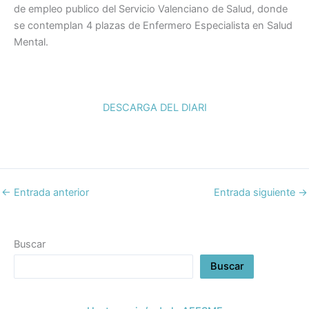
b
dI
A
ar
de empleo publico del Servicio Valenciano de Salud, donde
o
n
p
tir
se contemplan 4 plazas de Enfermero Especialista en Salud
Mental.
o
p
k
DESCARGA DEL DIARI
←
Entrada anterior
Entrada siguiente
→
Buscar
Buscar