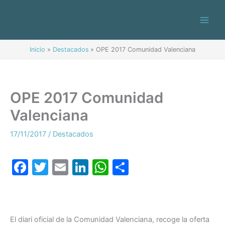
Ir
al
contenido
Inicio
Destacados
OPE 2017 Comunidad Valenciana
OPE 2017 Comunidad
Valenciana
17/11/2017
/
Destacados
F
T
E
Li
W
C
a
w
m
n
h
o
c
itt
ai
k
at
m
e
er
l
e
s
p
El diari oficial de la Comunidad Valenciana, recoge la oferta