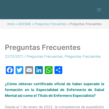
Ir
al
contenido
Inicio
AEESME
Preguntas Frecuentes
Preguntas Frecuentes
Preguntas Frecuentes
22/12/2011
/
Preguntas Frecuentes
,
Preguntas Frecuentes
F
T
E
Li
W
C
a
w
m
n
h
o
c
itt
ai
k
at
m
¿Cómo obtener certificado oficial de haber superado la
formación en la Especialidad de Enfermería de Salud
e
er
l
e
s
p
Mental así como el Título de Enfermero Especialista?
b
dI
A
ar
o
n
p
tir
Desde el 1 de enero de 2022, la competencia de expedición