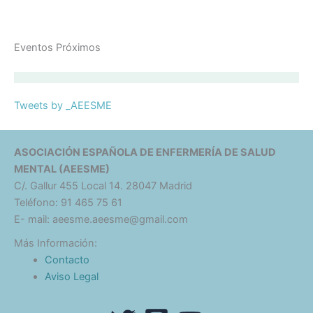
Eventos Próximos
Tweets by _AEESME
ASOCIACIÓN ESPAÑOLA DE ENFERMERÍA DE SALUD
MENTAL (AEESME)
C/. Gallur 455 Local 14. 28047 Madrid
Teléfono: 91 465 75 61
E- mail: aeesme.aeesme@gmail.com
Más Información:
Contacto
Aviso Legal