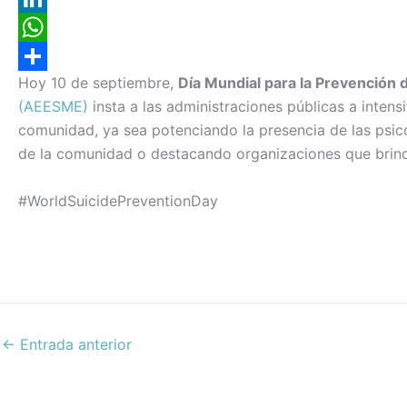
e
i
m
L
b
t
a
i
W
Hoy 10 de septiembre,
Día Mundial para la Prevención d
o
t
i
n
h
C
(AEESME)
insta a las administraciones públicas a intensi
o
e
l
k
a
o
comunidad, ya sea potenciando la presencia de las psi
k
r
e
t
m
de la comunidad o destacando organizaciones que brind
d
s
p
#WorldSuicidePreventionDay
I
A
a
n
p
r
p
t
i
r
←
Entrada anterior