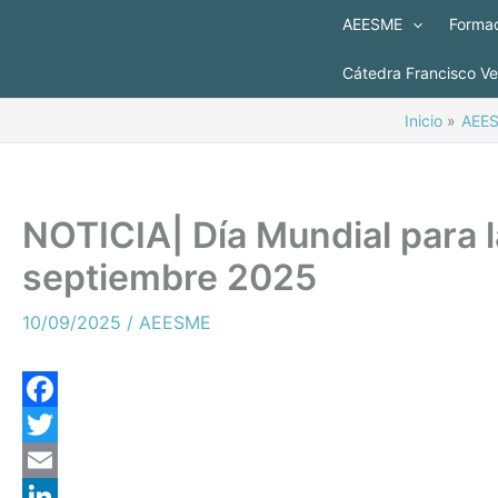
Ir
AEESME
Formac
al
contenido
Cátedra Francisco V
Inicio
AEE
NOTICIA| Día Mundial para l
septiembre 2025
10/09/2025
/
AEESME
F
a
T
c
w
E