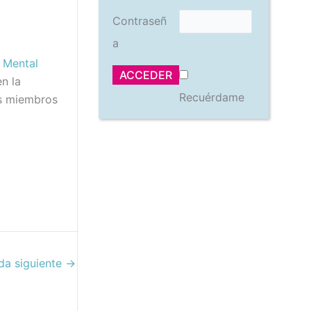
Contraseñ
a
 Mental
en la
Recuérdame
os miembros
da siguiente
→