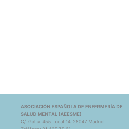
ASOCIACIÓN ESPAÑOLA DE ENFERMERÍA DE
SALUD MENTAL (AEESME)
C/. Gallur 455 Local 14. 28047 Madrid