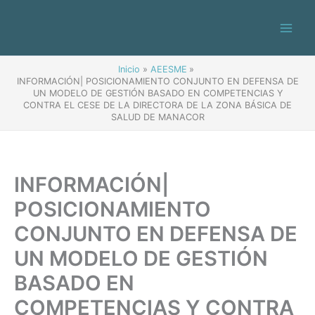
Ir
al
contenido
Inicio
AEESME
INFORMACIÓN| POSICIONAMIENTO CONJUNTO EN DEFENSA DE
UN MODELO DE GESTIÓN BASADO EN COMPETENCIAS Y
CONTRA EL CESE DE LA DIRECTORA DE LA ZONA BÁSICA DE
SALUD DE MANACOR
INFORMACIÓN|
POSICIONAMIENTO
CONJUNTO EN DEFENSA DE
UN MODELO DE GESTIÓN
BASADO EN
COMPETENCIAS Y CONTRA