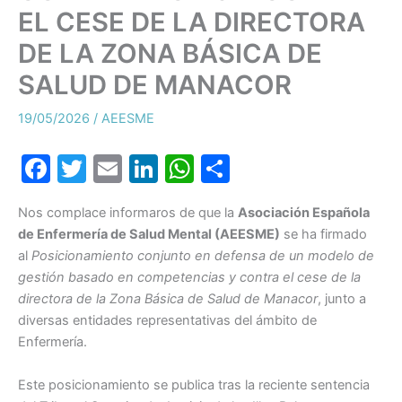
EL CESE DE LA DIRECTORA
DE LA ZONA BÁSICA DE
SALUD DE MANACOR
19/05/2026
/
AEESME
F
T
E
Li
W
C
a
w
m
n
h
o
Nos complace informaros de que la
Asociación Española
c
itt
ai
k
at
m
de Enfermería de Salud Mental (AEESME)
se ha firmado
e
er
l
e
s
p
al
Posicionamiento conjunto en defensa de un modelo de
b
dI
A
ar
gestión basado en competencias y contra el cese de la
directora de la Zona Básica de Salud de Manacor
, junto a
o
n
p
tir
diversas entidades representativas del ámbito de
o
p
Enfermería.
k
Este posicionamiento se publica tras la reciente sentencia