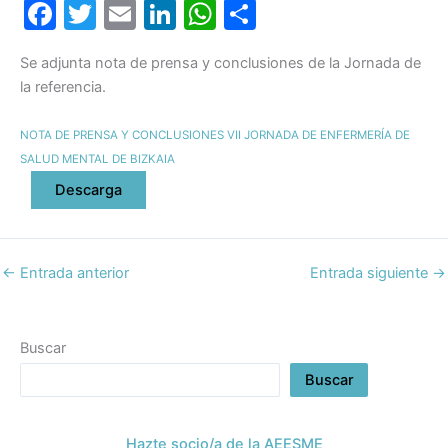
F
T
E
Li
W
C
a
w
m
n
h
o
Se adjunta nota de prensa y conclusiones de la Jornada de
c
itt
ai
k
at
m
la referencia.
e
er
l
e
s
p
b
dI
A
ar
NOTA DE PRENSA Y CONCLUSIONES VII JORNADA DE ENFERMERÍA DE
SALUD MENTAL DE BIZKAIA
o
n
p
tir
Descarga
o
p
k
←
Entrada anterior
Entrada siguiente
→
Buscar
Buscar
Hazte socio/a de la AEESME