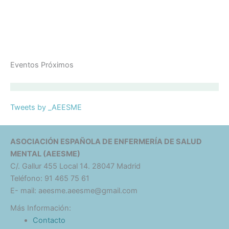
Eventos Próximos
Tweets by _AEESME
ASOCIACIÓN ESPAÑOLA DE ENFERMERÍA DE SALUD
MENTAL (AEESME)
C/. Gallur 455 Local 14. 28047 Madrid
Teléfono: 91 465 75 61
E- mail: aeesme.aeesme@gmail.com
Más Información:
Contacto