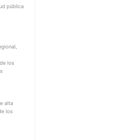
ud pública
egional,
de los
es
e alta
de los