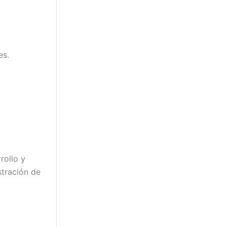
es.
rollo y
stración de