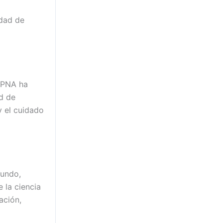
idad de
 APNA ha
d de
y el cuidado
mundo,
 la ciencia
ación,