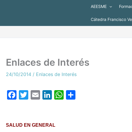
Ir
AEESME
Formac
al
contenido
Cátedra Francisco V
Enlaces de Interés
24/10/2014
/
Enlaces de Interés
F
T
E
Li
W
C
a
w
m
n
h
o
c
itt
ai
k
at
m
e
er
l
e
s
p
SALUD EN GENERAL