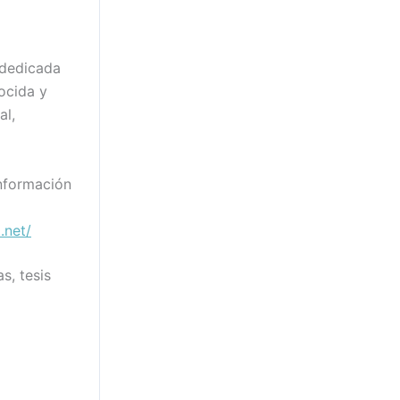
 dedicada
ocida y
al,
nformación
.net/
s, tesis