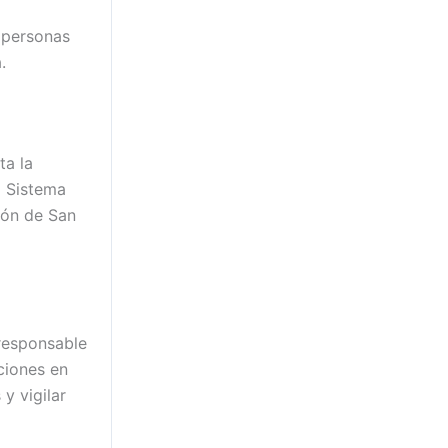
s personas
.
ta la
l Sistema
ión de San
 responsable
ciones en
y vigilar