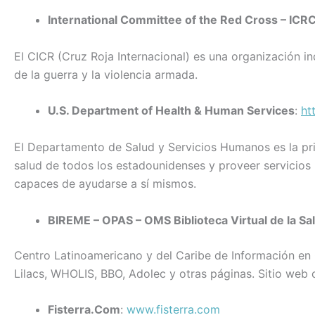
b
dI
A
ar
o
n
p
tir
International Committee of the Red Cross – ICR
o
p
El CICR (Cruz Roja Internacional) ​​es una organización i
k
de la guerra y la violencia armada.
U.S. Department of Health & Human Services
:
ht
El Departamento de Salud y Servicios Humanos es la pri
salud de todos los estadounidenses y proveer servicio
capaces de ayudarse a sí mismos.
BIREME – OPAS – OMS Biblioteca Virtual de la Sa
Centro Latinoamericano y del Caribe de Información en C
Lilacs, WHOLIS, BBO, Adolec y otras páginas. Sitio web 
Fisterra.Com
:
www.fisterra.com