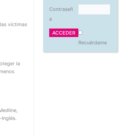
Contraseñ
a
las víctimas
Recuérdame
oteger la
 menos
Medline,
-Inglés.