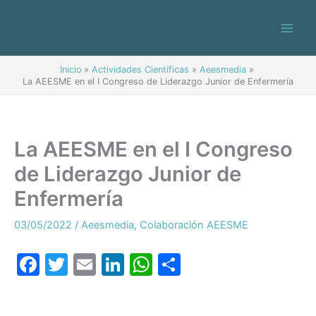
Ir
al
contenido
Inicio
Actividades Científicas
Aeesmedia
La AEESME en el I Congreso de Liderazgo Junior de Enfermería
La AEESME en el I Congreso
de Liderazgo Junior de
Enfermería
03/05/2022
/
Aeesmedia
,
Colaboración AEESME
F
T
E
Li
W
C
a
w
m
n
h
o
c
itt
ai
k
at
m