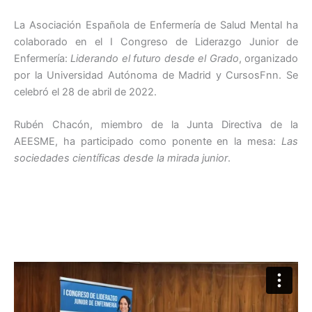
e
er
l
e
s
p
La Asociación Española de Enfermería de Salud Mental ha
b
dI
A
ar
colaborado en el I Congreso de Liderazgo Junior de
o
n
p
tir
Enfermería:
Liderando el futuro desde el Grado
, organizado
por la Universidad Autónoma de Madrid y CursosFnn. Se
o
p
celebró el 28 de abril de 2022.
k
Rubén Chacón, miembro de la Junta Directiva de la
AEESME, ha participado como ponente en la mesa:
Las
sociedades científicas desde la mirada junior
.