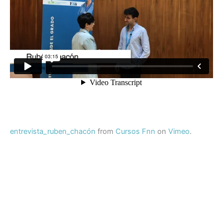
entrevista_ruben_chacón
from
Cursos Fnn
on
Vimeo
.